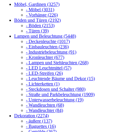
Möbel, Gardinen (3257)
- Möbel (3031)
- Vorhänge (226)
Böden und Türen (2192)
- Böden (2153)
- Türen (39)
Lampen und Beleuchtung (5448)
- Deckenleuchte (1017)
- Einbauleuchten (236)
- Industriebeleuchtung (91)
- Kronleuchter (677)
- Lampen und Stehleuchten (268)
- LED Leuchtmittel (57)
- LED-Streifen (26)
- Leuchtende Bäume und Dekor (15)
- Lichterketten (1)
- Steckdosen und Schalter (980)
- Straße und Parkbeleuchtung (1909)
- Unterwasserbeleuchtung (19)
- Wandleuchten (68)
- Wandleuchter (84)
Dekoration (2274)
- äußere (137)
- Baguettes (16)
- Gemälde (267)