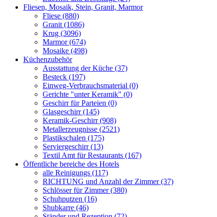
Fliesen, Mosaik, Stein, Granit, Marmor
Fliese (880)
Granit (1086)
Krug (3096)
Marmor (674)
Mosaike (498)
Küchenzubehör
Ausstattung der Küche (37)
Besteck (197)
Einweg-Verbrauchsmaterial (0)
Gerichte "unter Keramik" (0)
Geschirr für Parteien (0)
Glasgeschirr (145)
Keramik-Geschirr (908)
Metallerzeugnisse (2521)
Plastikschalen (175)
Serviergeschirr (13)
Textil Amt für Restaurants (167)
Öffentliche bereiche des Hotels
alle Reinigungs (117)
RICHTUNG und Anzahl der Zimmer (37)
Schlösser für Zimmer (380)
Schuhputzen (16)
Shubkarre (46)
Ständer und Rezeption (72)