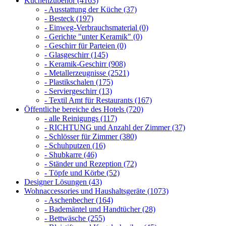
Küchenzubehör (4163)
- Ausstattung der Küche (37)
- Besteck (197)
- Einweg-Verbrauchsmaterial (0)
- Gerichte "unter Keramik" (0)
- Geschirr für Parteien (0)
- Glasgeschirr (145)
- Keramik-Geschirr (908)
- Metallerzeugnisse (2521)
- Plastikschalen (175)
- Serviergeschirr (13)
- Textil Amt für Restaurants (167)
Öffentliche bereiche des Hotels (720)
- alle Reinigungs (117)
- RICHTUNG und Anzahl der Zimmer (37)
- Schlösser für Zimmer (380)
- Schuhputzen (16)
- Shubkarre (46)
- Ständer und Rezeption (72)
- Töpfe und Körbe (52)
Designer Lösungen (43)
Wohnaccessories und Haushaltsgeräte (1073)
- Aschenbecher (164)
- Bademäntel und Handtücher (28)
- Bettwäsche (255)