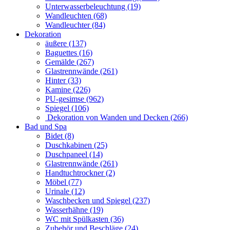
Unterwasserbeleuchtung (19)
Wandleuchten (68)
Wandleuchter (84)
Dekoration
äußere (137)
Baguettes (16)
Gemälde (267)
Glastrennwände (261)
Hinter (33)
Kamine (226)
PU-gesimse (962)
Spiegel (106)
Dekoration von Wanden und Decken (266)
Bad und Spa
Bidet (8)
Duschkabinen (25)
Duschpaneel (14)
Glastrennwände (261)
Handtuchtrockner (2)
Möbel (77)
Urinale (12)
Waschbecken und Spiegel (237)
Wasserhähne (19)
WC mit Spülkasten (36)
Zubehör und Beschläge (24)