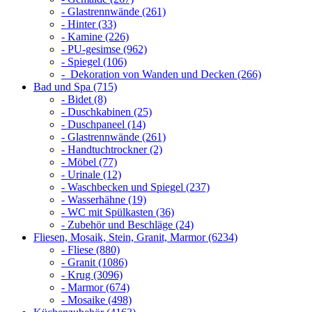
- Glastrennwände (261)
- Hinter (33)
- Kamine (226)
- PU-gesimse (962)
- Spiegel (106)
- Dekoration von Wanden und Decken (266)
Bad und Spa (715)
- Bidet (8)
- Duschkabinen (25)
- Duschpaneel (14)
- Glastrennwände (261)
- Handtuchtrockner (2)
- Möbel (77)
- Urinale (12)
- Waschbecken und Spiegel (237)
- Wasserhähne (19)
- WC mit Spülkasten (36)
- Zubehör und Beschläge (24)
Fliesen, Mosaik, Stein, Granit, Marmor (6234)
- Fliese (880)
- Granit (1086)
- Krug (3096)
- Marmor (674)
- Mosaike (498)