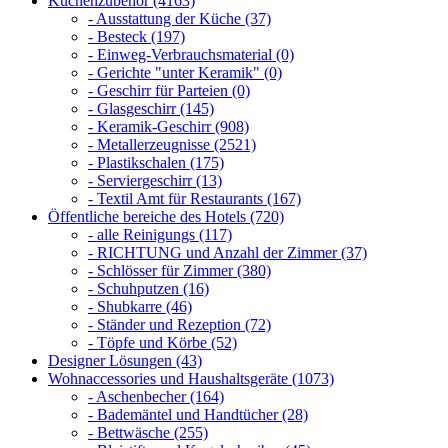
Küchenzubehör (4163)
- Ausstattung der Küche (37)
- Besteck (197)
- Einweg-Verbrauchsmaterial (0)
- Gerichte "unter Keramik" (0)
- Geschirr für Parteien (0)
- Glasgeschirr (145)
- Keramik-Geschirr (908)
- Metallerzeugnisse (2521)
- Plastikschalen (175)
- Serviergeschirr (13)
- Textil Amt für Restaurants (167)
Öffentliche bereiche des Hotels (720)
- alle Reinigungs (117)
- RICHTUNG und Anzahl der Zimmer (37)
- Schlösser für Zimmer (380)
- Schuhputzen (16)
- Shubkarre (46)
- Ständer und Rezeption (72)
- Töpfe und Körbe (52)
Designer Lösungen (43)
Wohnaccessories und Haushaltsgeräte (1073)
- Aschenbecher (164)
- Bademäntel und Handtücher (28)
- Bettwäsche (255)