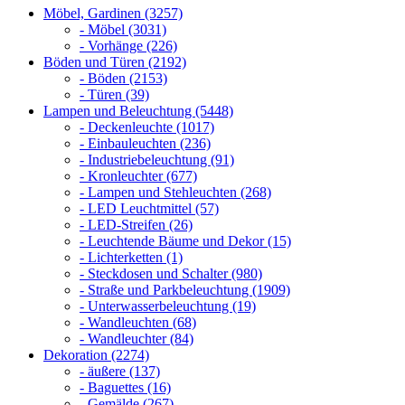
Möbel, Gardinen (3257)
- Möbel (3031)
- Vorhänge (226)
Böden und Türen (2192)
- Böden (2153)
- Türen (39)
Lampen und Beleuchtung (5448)
- Deckenleuchte (1017)
- Einbauleuchten (236)
- Industriebeleuchtung (91)
- Kronleuchter (677)
- Lampen und Stehleuchten (268)
- LED Leuchtmittel (57)
- LED-Streifen (26)
- Leuchtende Bäume und Dekor (15)
- Lichterketten (1)
- Steckdosen und Schalter (980)
- Straße und Parkbeleuchtung (1909)
- Unterwasserbeleuchtung (19)
- Wandleuchten (68)
- Wandleuchter (84)
Dekoration (2274)
- äußere (137)
- Baguettes (16)
- Gemälde (267)