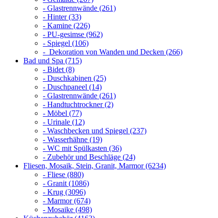
- Glastrennwände (261)
- Hinter (33)
- Kamine (226)
- PU-gesimse (962)
- Spiegel (106)
- Dekoration von Wanden und Decken (266)
Bad und Spa (715)
- Bidet (8)
- Duschkabinen (25)
- Duschpaneel (14)
- Glastrennwände (261)
- Handtuchtrockner (2)
- Möbel (77)
- Urinale (12)
- Waschbecken und Spiegel (237)
- Wasserhähne (19)
- WC mit Spülkasten (36)
- Zubehör und Beschläge (24)
Fliesen, Mosaik, Stein, Granit, Marmor (6234)
- Fliese (880)
- Granit (1086)
- Krug (3096)
- Marmor (674)
- Mosaike (498)