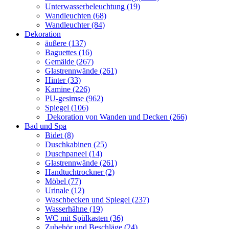
Unterwasserbeleuchtung (19)
Wandleuchten (68)
Wandleuchter (84)
Dekoration
äußere (137)
Baguettes (16)
Gemälde (267)
Glastrennwände (261)
Hinter (33)
Kamine (226)
PU-gesimse (962)
Spiegel (106)
Dekoration von Wanden und Decken (266)
Bad und Spa
Bidet (8)
Duschkabinen (25)
Duschpaneel (14)
Glastrennwände (261)
Handtuchtrockner (2)
Möbel (77)
Urinale (12)
Waschbecken und Spiegel (237)
Wasserhähne (19)
WC mit Spülkasten (36)
Zubehör und Beschläge (24)