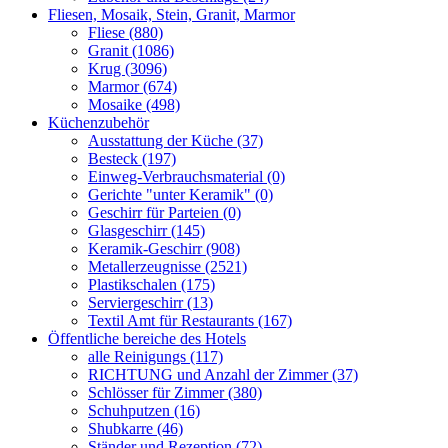
Fliesen, Mosaik, Stein, Granit, Marmor
Fliese (880)
Granit (1086)
Krug (3096)
Marmor (674)
Mosaike (498)
Küchenzubehör
Ausstattung der Küche (37)
Besteck (197)
Einweg-Verbrauchsmaterial (0)
Gerichte "unter Keramik" (0)
Geschirr für Parteien (0)
Glasgeschirr (145)
Keramik-Geschirr (908)
Metallerzeugnisse (2521)
Plastikschalen (175)
Serviergeschirr (13)
Textil Amt für Restaurants (167)
Öffentliche bereiche des Hotels
alle Reinigungs (117)
RICHTUNG und Anzahl der Zimmer (37)
Schlösser für Zimmer (380)
Schuhputzen (16)
Shubkarre (46)
Ständer und Rezeption (72)