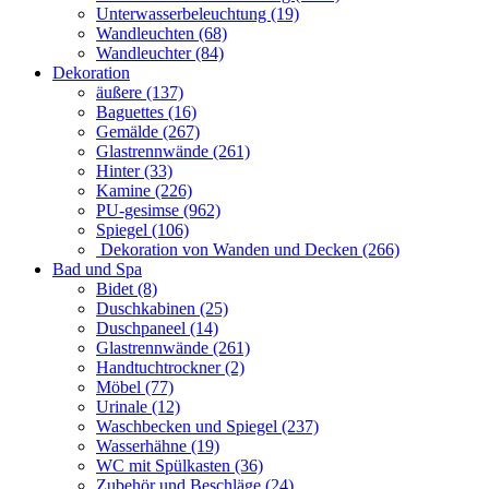
Unterwasserbeleuchtung (19)
Wandleuchten (68)
Wandleuchter (84)
Dekoration
äußere (137)
Baguettes (16)
Gemälde (267)
Glastrennwände (261)
Hinter (33)
Kamine (226)
PU-gesimse (962)
Spiegel (106)
Dekoration von Wanden und Decken (266)
Bad und Spa
Bidet (8)
Duschkabinen (25)
Duschpaneel (14)
Glastrennwände (261)
Handtuchtrockner (2)
Möbel (77)
Urinale (12)
Waschbecken und Spiegel (237)
Wasserhähne (19)
WC mit Spülkasten (36)
Zubehör und Beschläge (24)