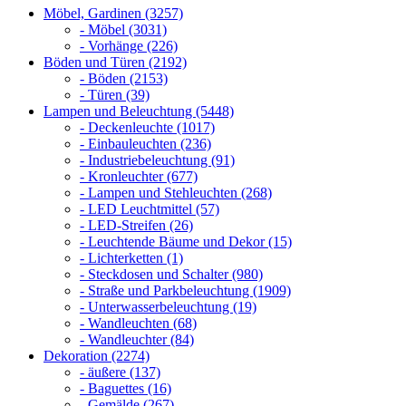
Möbel, Gardinen (3257)
- Möbel (3031)
- Vorhänge (226)
Böden und Türen (2192)
- Böden (2153)
- Türen (39)
Lampen und Beleuchtung (5448)
- Deckenleuchte (1017)
- Einbauleuchten (236)
- Industriebeleuchtung (91)
- Kronleuchter (677)
- Lampen und Stehleuchten (268)
- LED Leuchtmittel (57)
- LED-Streifen (26)
- Leuchtende Bäume und Dekor (15)
- Lichterketten (1)
- Steckdosen und Schalter (980)
- Straße und Parkbeleuchtung (1909)
- Unterwasserbeleuchtung (19)
- Wandleuchten (68)
- Wandleuchter (84)
Dekoration (2274)
- äußere (137)
- Baguettes (16)
- Gemälde (267)