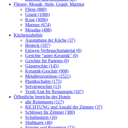
Fliesen, Mosaik, Stein, Granit, Marmor
Fliese (880)
Granit (1086)
Krug (3096)
Marmor (674)
Mosaike (498)
Küchenzubehör
Ausstattung der Küche (37)
Besteck (197)
Einweg-Verbrauchsmaterial (0)
Gerichte "unter Keramik" (0)
Geschirr für Parteien (0)
Glasgeschirr (145)
Keramik-Geschirr (908)
Metallerzeugnisse (2521)
Plastikschalen (175)
Serviergeschirr (13)
Textil Amt für Restaurants (167)
Öffentliche bereiche des Hotels
alle Reinigungs (117)
RICHTUNG und Anzahl der Zimmer (37)
Schlösser für Zimmer (380)
Schuhputzen (16)
Shubkarre (46)
Ständer und Rezeption (72)