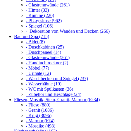
- Glastrennwände (261)
- Hinter (33)
- Kamine (226)
- PU-gesimse (962)
- Spiegel (106)
- Dekoration von Wanden und Decken (266)
Bad und Spa (715)
- Bidet (8)
- Duschkabinen (25)
- Duschpaneel (14)
- Glastrennwände (261)
- Handtuchtrockner (2)
- Möbel (77)
- Urinale (12)
- Waschbecken und Spiegel (237)
- Wasserhähne (19)
- WC mit Spülkasten (36)
- Zubehör und Beschläge (24)
Fliesen, Mosaik, Stein, Granit, Marmor (6234)
- Fliese (880)
- Granit (1086)
- Krug (3096)
- Marmor (674)
- Mosaike (498)